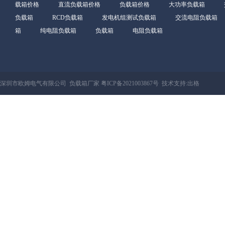
载箱价格
直流负载箱价格
负载箱价格
大功率负载箱
负载箱
RCD负载箱
发电机组测试负载箱
交流电阻负载箱
箱
纯电阻负载箱
负载箱
电阻负载箱
深圳市欧姆电气有限公司 负载箱厂家
粤ICP备2021003867号
技术支持:
出格