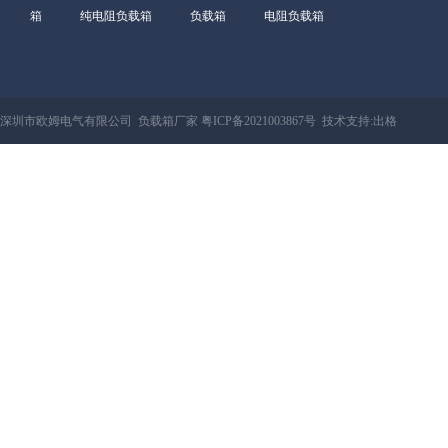
箱
纯电阻负载箱
负载箱
电阻负载箱
深圳市欧姆电气有限公司 负载箱厂家
粤ICP备2021003867号
技术支持:
出格